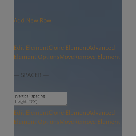
Add New Row
Edit Element
Clone Element
Advanced
Element Options
Move
Remove Element
— SPACER —
Edit Element
Clone Element
Advanced
Element Options
Move
Remove Element