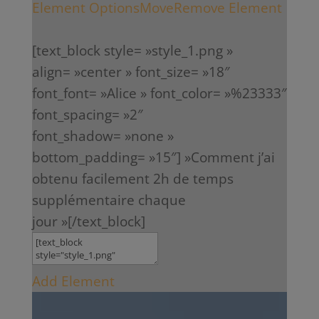
Element Options
Move
Remove Element
[text_block style= »style_1.png »
align= »center » font_size= »18″
font_font= »Alice » font_color= »%23333″
font_spacing= »2″
font_shadow= »none »
bottom_padding= »15″] »Comment j’ai
obtenu facilement 2h de temps
supplémentaire chaque
jour »[/text_block]
Add Element