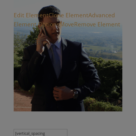
Edit Element
Clone Element
Advanced
Element Options
Move
Remove Element
— SPACER —