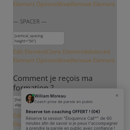
Element Options
Move
Remove Element
— SPACER —
Edit Element
Clone Element
Advanced
Element Options
Move
Remove Element
Comment je reçois ma
formation ?
Edit Element
Clone Element
Advanced
Element Options
Move
Remove Element