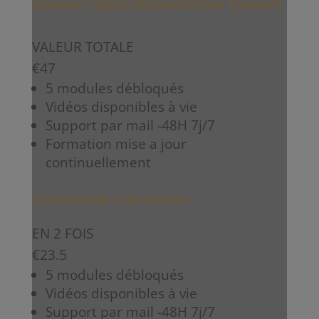
Element Options
Move
Remove Element
VALEUR TOTALE
€
47
5 modules débloqués
Vidéos disponibles à vie
Support par mail -48H 7j/7
Formation mise a jour
continuellement
Commencer maintenant
EN 2 FOIS
€
23.5
5 modules débloqués
Vidéos disponibles à vie
Support par mail -48H 7j/7