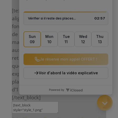
[text_block style= »style_1.png »
align= »left » font_size= »18″
font_font= »Droid%20Sans »]A la suite
de votre inscription, vous recevrez un
mail avec un lien vers un site réservé
aux participants du programme. Vous y
retrouverez l’ensemble des modules
que vous avez débloqué. Je vous
expliquerais et vous fournirais des
plans d’action simples pour gagner plus
d’1 heure de temps par jour.
[/text_block]