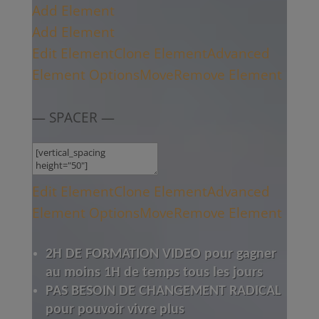
Add Element
Add Element
Edit Element
Clone Element
Advanced
Element Options
Move
Remove Element
— SPACER —
Edit Element
Clone Element
Advanced
Element Options
Move
Remove Element
2H DE FORMATION VIDEO pour gagner
au moins 1H de temps tous les jours
PAS BESOIN DE CHANGEMENT RADICAL
pour pouvoir vivre plus