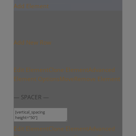
Add Element
Add New Row
Edit Element
Clone Element
Advanced
Element Options
Move
Remove Element
— SPACER —
Edit Element
Clone Element
Advanced