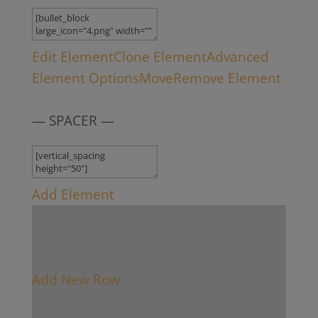
Edit Element
Clone Element
Advanced
Element Options
Move
Remove Element
— SPACER —
Add Element
Add New Row