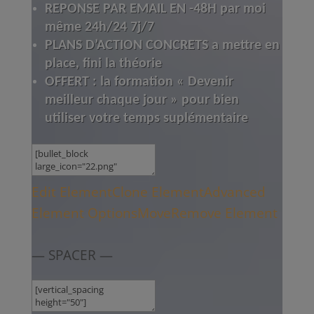
REPONSE PAR EMAIL EN -48H par moi
même 24h/24 7j/7
PLANS D’ACTION CONCRETS a mettre en
place, fini la théorie
OFFERT : la formation « Devenir
meilleur chaque jour » pour bien
utiliser votre temps suplémentaire
Edit Element
Clone Element
Advanced
Element Options
Move
Remove Element
— SPACER —