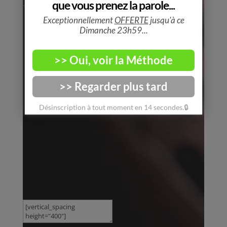
— SPACER —