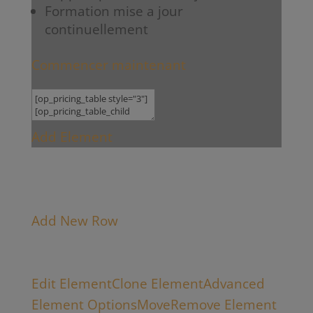
Formation mise a jour
continuellement
Commencer maintenant
Add Element
Add New Row
Edit Element
Clone Element
Advanced
Element Options
Move
Remove Element