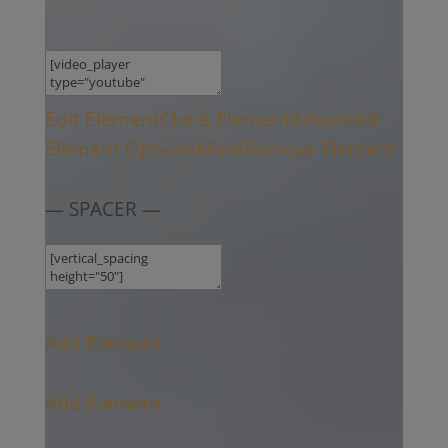
Edit Element
Clone Element
Advanced
Element Options
Move
Remove Element
— SPACER —
Add Element
Add Element