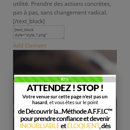
utilité. Prendre des actions concrètes,
pas à pas, sans changement radical.
[/text_block]
Add Element
Add New Row
Edit Element
Clone Element
Advanced
Element Options
Move
Remove Element