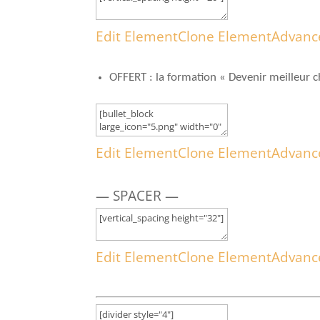
Edit Element
Clone Element
Advanc
OFFERT : la formation « Devenir meilleur 
Edit Element
Clone Element
Advanc
— SPACER —
Edit Element
Clone Element
Advanc