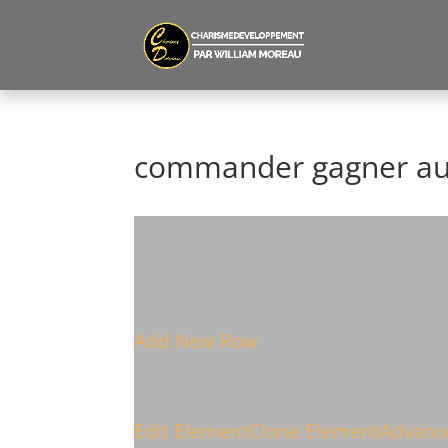
commander gagner au 
Add New Row
Edit Element
Clone Element
Advanc