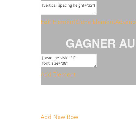
Edit Element
Clone Element
Advanc
GAGNER AU
Add Element
Add New Row