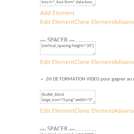
Add Element
Edit Element
Clone Element
Advanc
— SPACER —
Edit Element
Clone Element
Advanc
2H DE FORMATION VIDEO pour gagner au mo
Edit Element
Clone Element
Advanc
— SPACER —