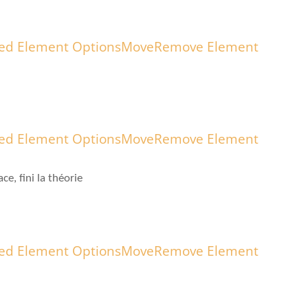
ed Element Options
Move
Remove Element
ed Element Options
Move
Remove Element
, fini la théorie
ed Element Options
Move
Remove Element