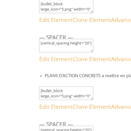
Edit Element
Clone Element
Advanc
— SPACER —
Edit Element
Clone Element
Advanc
PLANS D’ACTION CONCRETS a mettre en place
Edit Element
Clone Element
Advanc
— SPACER —