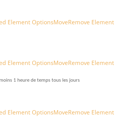
ed Element Options
Move
Remove Element
ed Element Options
Move
Remove Element
ins 1 heure de temps tous les jours
ed Element Options
Move
Remove Element