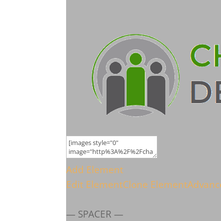
Add Element
Edit Element
Clone Element
Advanc
— SPACER —