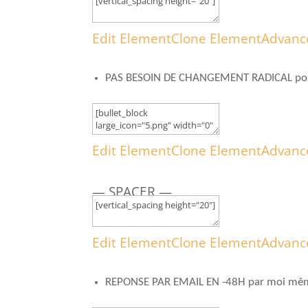
Edit Element
Clone Element
Advanc
PAS BESOIN DE CHANGEMENT RADICAL pour
Edit Element
Clone Element
Advanc
— SPACER —
Edit Element
Clone Element
Advanc
REPONSE PAR EMAIL EN -48H par moi mê