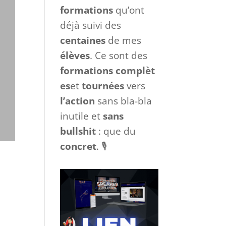
formations
qu’ont
déjà suivi des
centaines
de mes
élèves
. Ce sont des
formations
complèt
es
et
tournées
vers
l’action
sans bla-bla
inutile et
sans
bullshit
: que du
concret
. 🎙