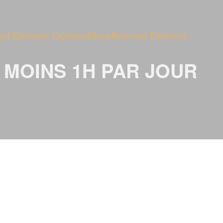
ed Element Options
Move
Remove Element
 MOINS 1H PAR JOUR