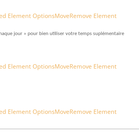
ed Element Options
Move
Remove Element
chaque jour » pour bien utiliser votre temps suplémentaire
ed Element Options
Move
Remove Element
ed Element Options
Move
Remove Element