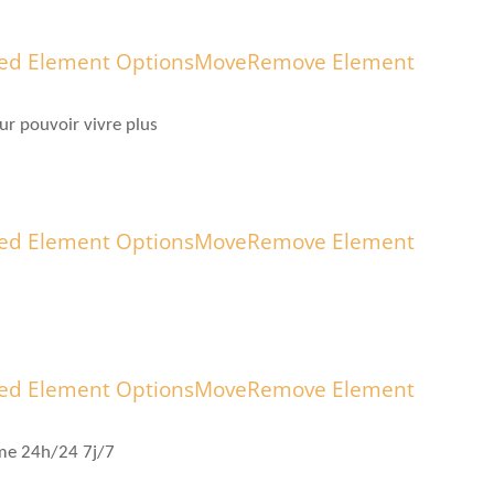
ed Element Options
Move
Remove Element
 pouvoir vivre plus
ed Element Options
Move
Remove Element
ed Element Options
Move
Remove Element
me 24h/24 7j/7