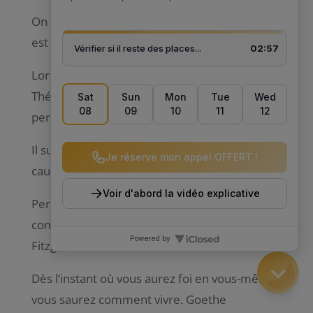
On ne voit bien qu’avec le coeur. L’essentiel
est invisible pour les yeux – Saint-Exupéry –
Lorsqu’on aime, on ne calcule pas – Sainte
Thérèse de Lisieux, une citation de bien être
personnel
Il suffit d’un très petit degré d’espérance pour
causer la naissance de l’amour – Stendhal –
Personne n’a jamais c, pas même les poètes,
combien le coeur peut contenir. Zlda
Fitzgerald
Dès l’instant où vous aurez foi en vous-même,
vous saurez comment vivre. Goethe