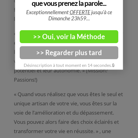
clairement ce que nous voulons, plus il est
facile de l’attirer dans notre vie.
» (La loie de
l’attraction)
«
Enseigne à tes enfants et aux autres à aimer
et rire, à apprendre et à grandir au-delà de
leurs limites actuelles. Convaincs les de leur
valeur et motive-les à développer leur pleins
potentiel et leur autonomie
. » (Mission?
Passions!)
«
Quand vous réalisez que vous êtes le seul et
unique artisan de votre vie, vous êtes sur la
voie de l’amélioration et du dépassement.
Vous pouvez alors faire des choix éclairés et
transformer votre vie en réussite
. » , une