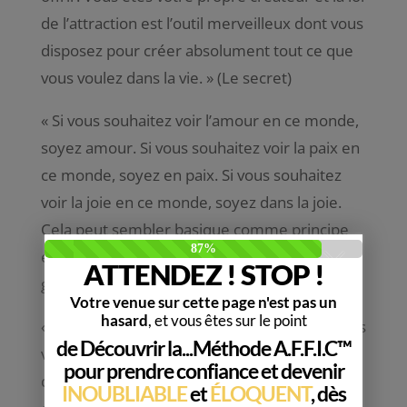
de l’attraction est l’outil merveilleux dont vous
disposez pour créer absolument tout ce que
vous voulez dans la vie
. » (Le secret)
«
Si vous souhaitez voir l’amour en ce monde,
soyez amour. Si vous souhaitez voir la paix en
ce monde, soyez en paix. Si vous souhaitez
voir la joie en ce monde, soyez dans la joie.
Cela peut sembler basique comme principe
et de fait, ça l’est! Mais c’est efficace
« . (Le
grand livre de Ho’oponopono)
«
En focalisant notre attention sur ce que nous
voulons, nous nous engageons dans la bonne
direction pour l’obtenir. Plus nous précisons