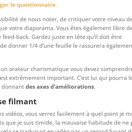
ger le questionnaire.
ossibilité de nous noter, de critiquer votre niveau d
que votre diaporama. Vous êtes également libre d
 feed-back. Gardez juste en tête qu’il doit être
t de donner 1/4 d’une feuille le rassurera égaleme
 un orateur charismatique vous devez comprendr
c est extrêmement important. C’est lui qui pourra l
s donnant
des axes d’améliorations
.
se filmant
s vidéos, vous verrez facilement à quel point je m
puis que je suis timide, la mauvaise habitude de ne
 cela se traduisait en vidéo par un regard fuyant 