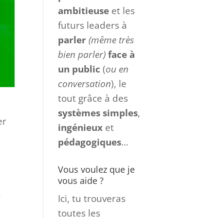
ambitieuse
et les
futurs leaders à
parler
(même très
bien parler)
face à
un
public
(
ou en
conversation
), le
tout grâce à des
systèmes
simples
,
er
ingénieux
et
pédagogiques
…
Vous voulez que je
vous aide ?
r
Ici, tu trouveras
toutes les