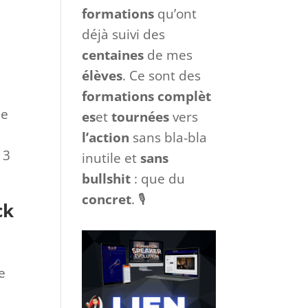
formations
qu’ont
déjà suivi des
centaines
de mes
élèves
. Ce sont des
formations
complèt
je
es
et
tournées
vers
l’action
sans bla-bla
 3
inutile et
sans
bullshit
: que du
concret
. 🎙
ck
e