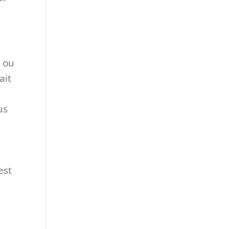
s ou
ait
us
est