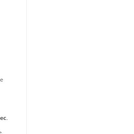
ne
ec
.
e.