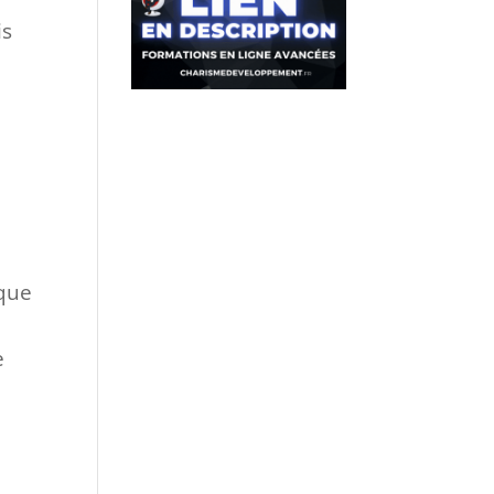
is
 que
e