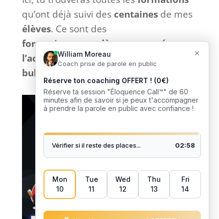
qu’ont déjà suivi des
centaines
de mes
élèves
. Ce sont des
formations
complètes
et
tournées
vers
l’action
sans bla-bla inutile et
sans
bullshit
: que du
concret
. 🎙