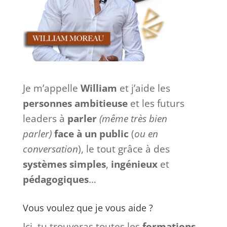
Je m’appelle
William
et j’aide les
personnes ambitieuse
et les futurs
leaders à
parler
(même très bien
parler)
face à
un
public
(
ou en
conversation
), le tout grâce à des
systèmes
simples
,
ingénieux
et
pédagogiques
…
Vous voulez que je vous aide ?
Ici, tu trouveras toutes les
formations