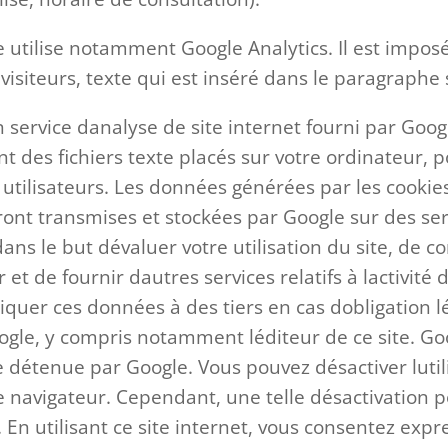
e utilise notamment Google Analytics. Il est imposé 
isiteurs, texte qui est inséré dans le paragraphe 
n service danalyse de site internet fourni par Googl
ont des fichiers texte placés sur votre ordinateur, p
es utilisateurs. Les données générées par les cookie
eront transmises et stockées par Google sur des ser
ans le but dévaluer votre utilisation du site, de co
t de fournir dautres services relatifs à lactivité du 
er ces données à des tiers en cas dobligation lég
gle, y compris notamment léditeur de ce site. Go
 détenue par Google. Vous pouvez désactiver lutil
 navigateur. Cependant, une telle désactivation po
e. En utilisant ce site internet, vous consentez ex