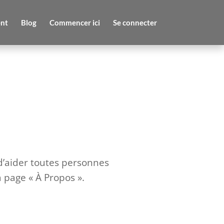
nt
Blog
Commencer ici
Se connecter
d’aider toutes personnes
a page « À Propos ».