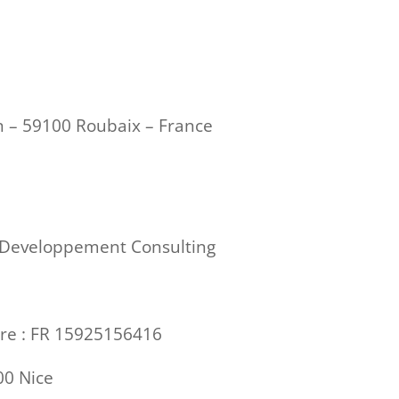
n – 59100 Roubaix – France
e Developpement Consulting
re :
FR 15925156416
000 Nice