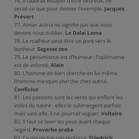
Il faudrait essayer d’être heureux, ne
serait-ce que pour donner l’exemple.
Jacques
Prévert
Aimer autrui ne signifie pas que nous
devons nous oublier.
Le Dalaï Lama
Le malheur peut être un pont vers le
bonheur.
Sagesse zen
Le pessimisme est d’humeur ; l’optimisme
est de volonté.
Alain
L’homme de bien cherche en lui-même,
l’homme mesquin cherche chez autrui.
Conficius
Les passions sont les vents qui enflent les
voiles du navire ; elles le submergent parfois
mais sans elle, il ne pourrait voguer.
Voltaire
Il faut se laver les yeux avant chaque
regard.
Proverbe arabe
Ce qui ne tue pas renforce.
Friedrich