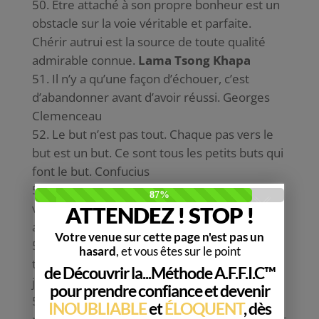
Être attaché à son propre bonheur est un
obstacle sur la voie véritable et parfaite.
Chérir autrui est la source de toute qualité
admirable connue.
Lama Tsong Khapa
Il n’y a qu’une façon d’échouer, c’est
d’abandonner avant d’avoir réussi. Georges
Clemenceau
Le but n’est pas tout. Chaque pas vers le
but est un but. Ce sont tous les petits buts qui
font le but. Confucius
La perfection n’est pas atteignable. Mais
visez la perfection, car en échouant vous
atteindrez l’excellence. Vince Lombardi
En suivant le chemin qui s’appelle plus
tard, nous arrivons sur la place qui s’appelle
jamais. Sénèque
Faites confiance à votre instinct. Il vaut