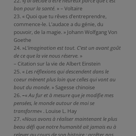
»
J’ai décidé d’être heureux parce que c’est
bon pour la santé.
» – Voltaire
« Quoi que tu rêves d’entreprendre,
commence-le. L’audace a du génie, du
pouvoir, de la magie. » Johann Wolfgang Von
Goethe
»
L’imagination est tout. C’est un avant goût
de ce que la vie nous réserve.
»
– Citation sur la vie de Albert Einstein
«
Les réflexions qui descendent dans le
coeur mènent plus loin que celles qui vont au
bout du monde
. » Sagesse chinoise
–
«
Au fur et à mesure que je modifie mes
pensées, le monde autour de moi se
transforme
« . Louise L. Hay
«
Nous avons à réaliser maintenant le plus
beau défi que notre humanité ait jamais eu à
relever au cours de son histoire : arrêter nos