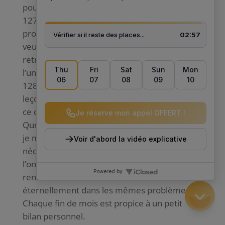
pour réchauffer nos jours.
Lorsque tu te sens désorienté et en
proie au doute, écris noir sur blanc ce que tu
veux et ce que tu ne veux pas, cela permet de
retrouver confiance et de se resituer dans
l’univers.
Après un échec, il convient d’en tirer une
leçon. Pourquoi n’y suis-je pas arrivé ? Qu’est-
ce qui ne va pas dans mon comportement ?
Que puis-je faire pour y remédier ? Est-ce que
je m’y prends bien ? Autant de questions
nécessaires à sa progression personnelle. Si
l’on occulte cette introspection, on s’expose à
renouveler ses erreurs et à se débattre
éternellement dans les mêmes problèmes.
Chaque fin de mois est propice à un petit
bilan personnel.