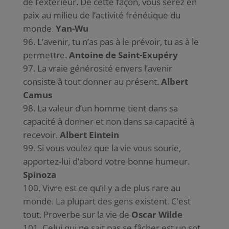
de l’extérieur. De cette façon, vous serez en
paix au milieu de l’activité frénétique du
monde.
Yan-Wu
L’avenir, tu n’as pas à le prévoir, tu as à le
permettre.
Antoine de Saint-Exupéry
La vraie générosité envers l’avenir
consiste à tout donner au présent.
Albert
Camus
La valeur d’un homme tient dans sa
capacité à donner et non dans sa capacité à
recevoir.
Albert Eintein
Si vous voulez que la vie vous sourie,
apportez-lui d’abord votre bonne humeur.
Spinoza
Vivre est ce qu’il y a de plus rare au
monde. La plupart des gens existent. C’est
tout. Proverbe sur la vie de
Oscar Wilde
Celui qui ne sait pas se fâcher est un sot,