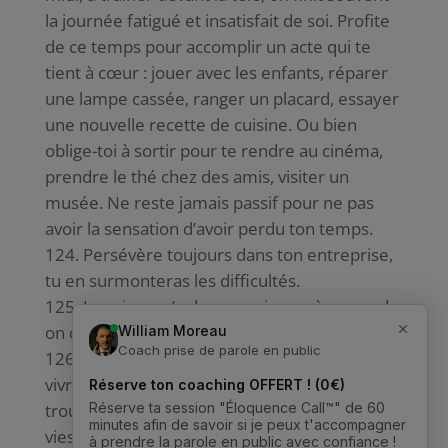
la journée fatigué et insatisfait de soi. Profite
de ce temps pour accomplir un acte qui te
tient à cœur : jouer avec les enfants, réparer
une lampe cassée, ranger un placard, essayer
une nouvelle recette de cuisine. Ou bien
oblige-toi à sortir pour te rendre au cinéma,
prendre le thé chez des amis, visiter un
musée. Ne reste jamais passif pour ne pas
avoir la sensation d’avoir perdu ton temps.
Persévère toujours dans ton entreprise,
tu en surmonteras les difficultés.
Jamais on n’a de mauvais succès, quand
on connaît bien de quoi on est capable.
Le bonheur n’est pas à rêver, il est à
vivre. C’est un droit pour tous, à nous de le
trouver en allant jusqu’à lui. Chassons de nos
vies les nuages, et laissons le soleil y entrer