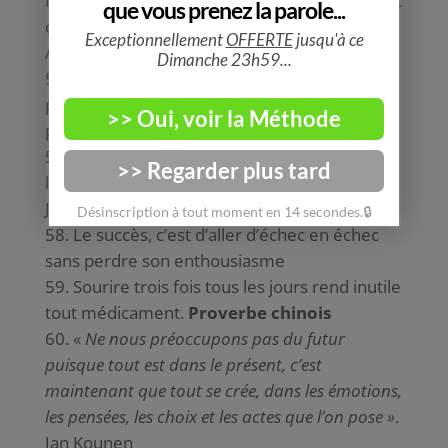
mieux que vos erreurs soient les vôtres plutôt
que celles de quelqu’un d’autre. Michaël
Aguilar
Exposez-vous à vos peurs les plus
profondes et après celà, la peur ne pourra
plus vous atteindre. Jim Morrisson
Appréciez d’échouer, et apprenez de
l’échec, car on n’apprend rien de ses succès.
James Dyson
Le succès, c’est d’aller d’échec en échec
sans perdre son enthousiasme
Sourire trois fois tous les jours rend inutile
tout médicament.
Proverbe chinois
«
Ne nous préoccupons pas du futur
puisque tout est dans le présent, c’est
maintenant que tout se crée, dans les émotions,
les pensées, les choix et les actes que l’on pose »
.
Jan Kounen