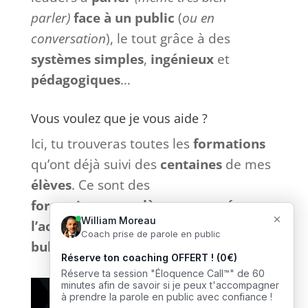
parler)
face à
un
public
(
ou en
conversation
), le tout grâce à des
systèmes
simples
,
ingénieux
et
pédagogiques
…
Vous voulez que je vous aide ?
Ici, tu trouveras toutes les
formations
qu’ont déjà suivi des
centaines
de mes
élèves
. Ce sont des
formations
complètes
et
tournées
vers
l’action
sans bla-bla inutile et
sans
bullshit
: que du
concret
. 🎙