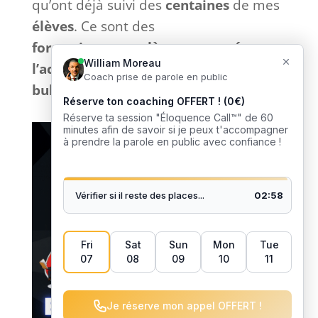
qu’ont déjà suivi des
centaines
de mes
élèves
. Ce sont des
formations
complètes
et
tournées
vers
l’action
sans bla-bla inutile et
sans
bullshit
: que du
concret
. 🎙