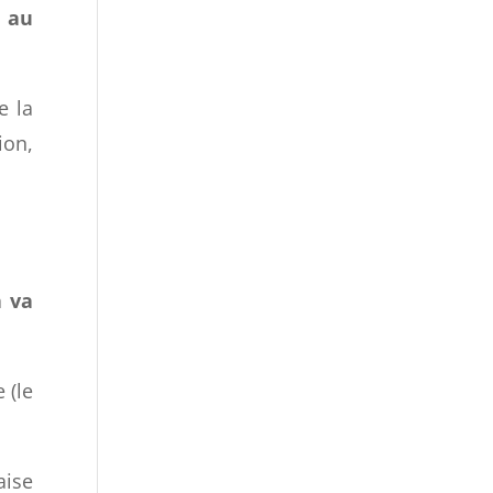
ple,
n au
e la
ion,
a va
 (le