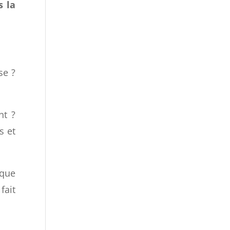
s la
se ?
nt ?
s et
 que