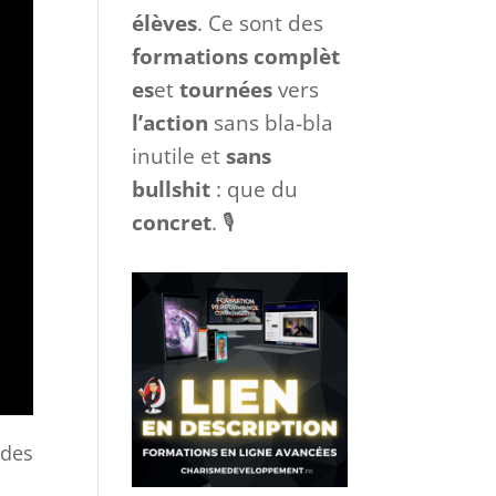
formations
qu’ont
déjà suivi des
centaines
de mes
élèves
. Ce sont des
formations
complèt
es
et
tournées
vers
l’action
sans bla-bla
inutile et
sans
bullshit
: que du
concret
. 🎙