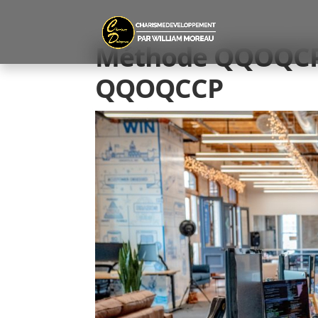
Méthode QQOQCP 
QQOQCCP