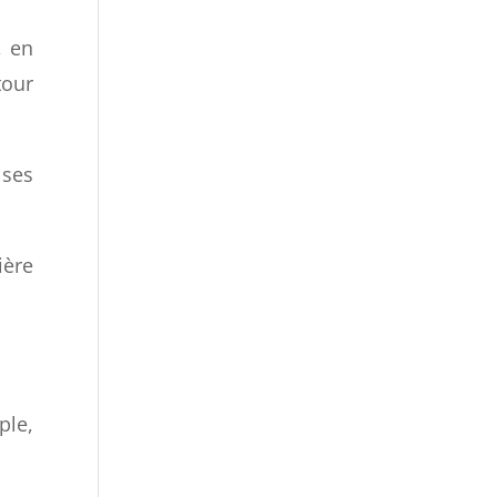
des
, en
tour
 ses
ière