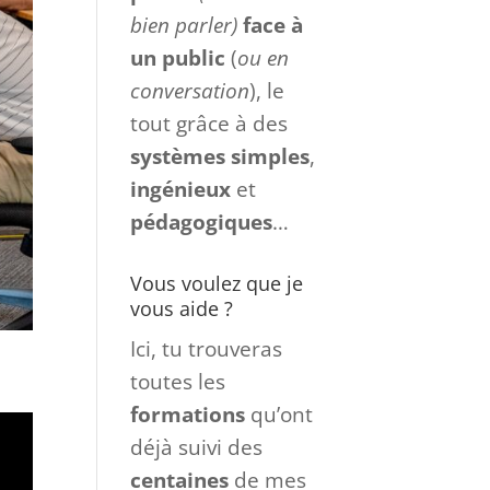
ambitieuse
et les
futurs leaders à
parler
(même très
bien parler)
face à
un
public
(
ou en
conversation
), le
tout grâce à des
systèmes
simples
,
ingénieux
et
pédagogiques
…
Vous voulez que je
vous aide ?
Ici, tu trouveras
toutes les