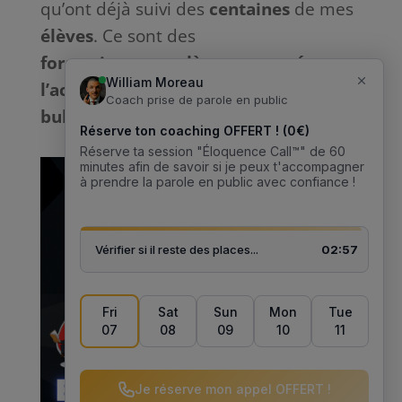
qu’ont déjà suivi des
centaines
de mes
élèves
. Ce sont des
formations
complètes
et
tournées
vers
l’action
sans bla-bla inutile et
sans
bullshit
: que du
concret
. 🎙