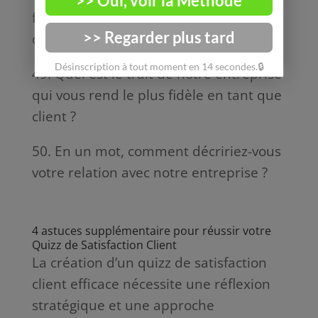
facilité votre processus de prise de
décision ?
49. Quel est le trait de notre entreprise
qui vous rend le plus fidèle en tant que
client ?
50. En un mot, comment décririez-vous
votre relation avec notre entreprise ?
4 astuces supplémentaire pour réussir votre
Quizz de Satisfaction Client
La création d’un quizz de satisfaction
client efficace nécessite une réflexion
stratégique et une approche