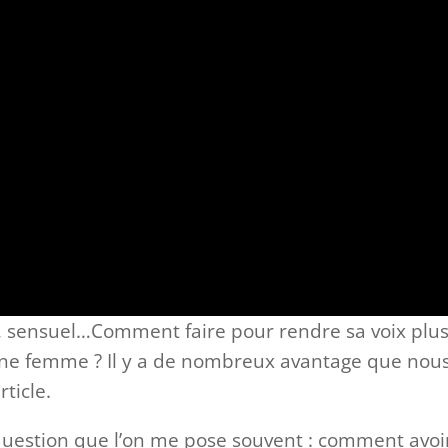
e, sensuel…Comment faire pour rendre sa voix plu
une femme ? Il y a de nombreux avantage que nou
rticle.
uestion que l’on me pose souvent : comment avoi