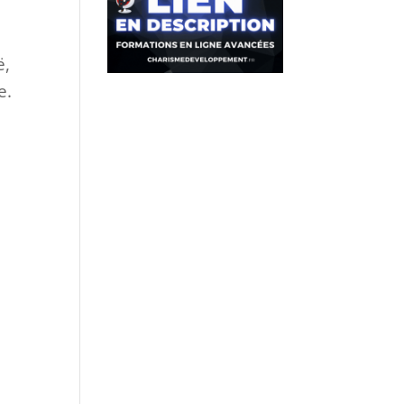
ë,
e.