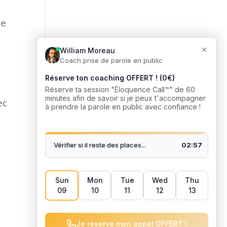
ne
ec