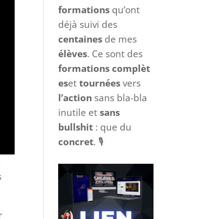
formations
qu’ont
déjà suivi des
centaines
de mes
élèves
. Ce sont des
formations
complèt
es
et
tournées
vers
l’action
sans bla-bla
inutile et
sans
bullshit
: que du
concret
. 🎙
s
s
r