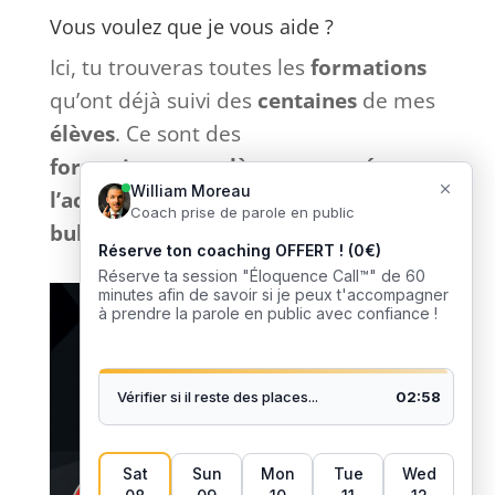
Vous voulez que je vous aide ?
Ici, tu trouveras toutes les
formations
qu’ont déjà suivi des
centaines
de mes
élèves
. Ce sont des
formations
complètes
et
tournées
vers
l’action
sans bla-bla inutile et
sans
bullshit
: que du
concret
. 🎙