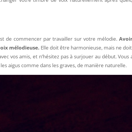
 est de commencer par travailler sur votre mélodie.
Avoi
 voix mélodieuse.
Elle doit être harmonieuse, mais ne doit
ec vos amis, et n’hésitez pas à surjouer au début. Vous a
ns les aigus comme dans les graves, de manière naturelle.