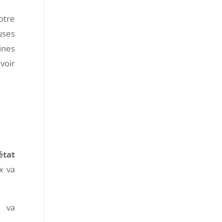
otre
uses
ines
voir
état
x va
x va