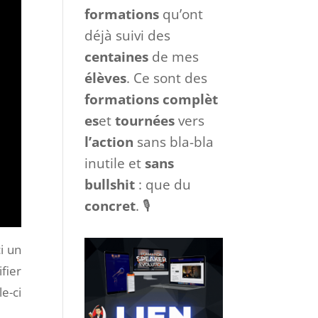
formations
qu’ont
déjà suivi des
centaines
de mes
élèves
. Ce sont des
formations
complèt
es
et
tournées
vers
l’action
sans bla-bla
inutile et
sans
bullshit
: que du
concret
. 🎙
i un
fier
le-ci