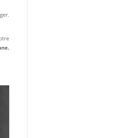
ger.
otre
nne.