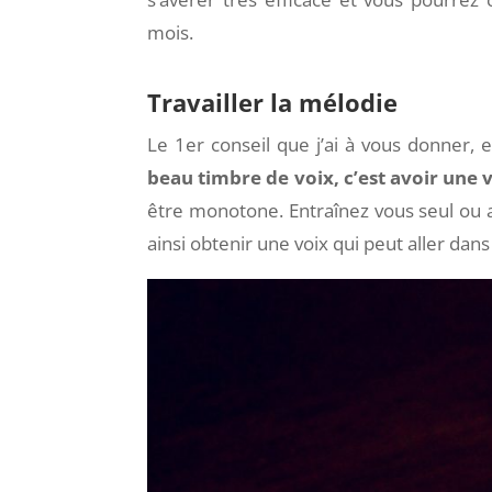
mois.
Travailler la mélodie
Le 1er conseil que j’ai à vous donner,
beau timbre de voix, c’est avoir une
être monotone. Entraînez vous seul ou av
ainsi obtenir une voix qui peut aller da