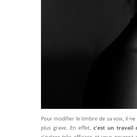
Pour modifier le timbre de sa voix, il n
plus grave. En effet,
c’est un travail
s’avérer très efficace et vous pourrez