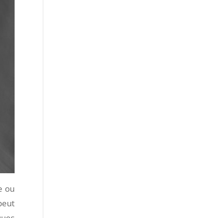
e ou
peut
ques