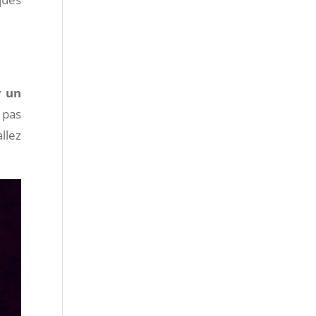
r un
 pas
llez