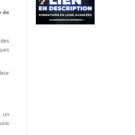
e de
 des
ques
leur
s un
 une