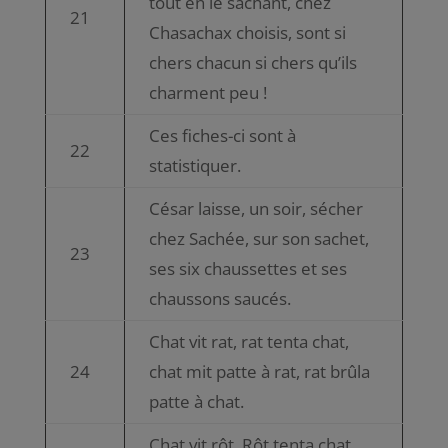
tout en le sachant, chez
21
Chasachax choisis, sont si
chers chacun si chers qu’ils
charment peu !
Ces fiches-ci sont à
22
statistiquer.
César laisse, un soir, sécher
chez Sachée, sur son sachet,
23
ses six chaussettes et ses
chaussons saucés.
Chat vit rat, rat tenta chat,
24
chat mit patte à rat, rat brûla
patte à chat.
Chat vit rôt, Rôt tenta chat,