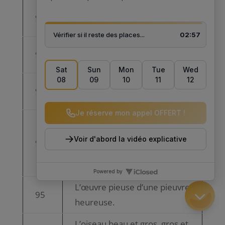
L’huile de ces huit huiliers
91
huilent l’ouie de l’huissier.
L’hurluberlu ahuri à la lune
92
hurle.
L’intrus obtus obture l’obus.
93
L’intrus obture l’obus obtus.
L’œil de l’écureuil t’accueille
sur le seuil de la feuille
94
d’orgueil en deuil près du
cercueil.
L’œuvre pieuse d’une pieuvre
95
heureuse.
L’oiseau beau et gros, gros et