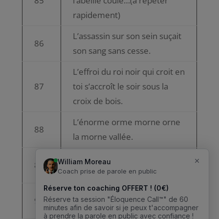
85
l’abeille coule…(à répéter
rapidement)
L’assassin sur son sein suçait
86
son sang sans cesse.
L’effroi du roi noir qui croit en
87
toi s’accroît le soir sous la
croix de bois.
L’énorme orme morne orne
88
la morne vallée.
L’essence de la science
89
donne l’aisance des sens.
L’essence de la science
90
donne l’aisance des sens.