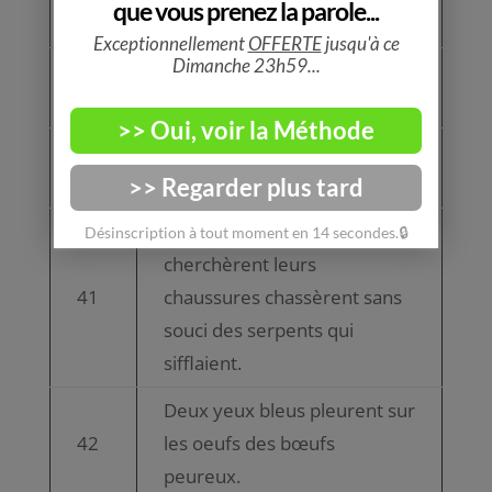
38
boules, des quilles.
Des poches plates, des plates
39
poches.
Des singes agiles et sages,
40
des singes sages et agiles.
Des zazous farfelus qui
cherchèrent leurs
41
chaussures chassèrent sans
souci des serpents qui
sifflaient.
Deux yeux bleus pleurent sur
42
les oeufs des bœufs
peureux.