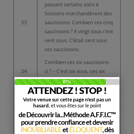
passant certains soirs à
Soissons marchandèrent des
33
saucissons: Combien ces cinq
saucissons ? A vingt sous c’est
cent sous. C’était cent sous
ces saucissons.
Combien ces six saucissons-
34
ci ? – C’est six sous, ces six
saucissons-ci.
35
Cuis huit nuits huit iguanes.
36
Debout et déballe les débiles.
37
Déchu, l’ange déçu chut.
Des billes, des balles, des