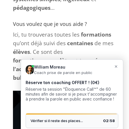
pédagogiques
…
Vous voulez que je vous aide ?
Ici, tu trouveras toutes les
formations
qu’ont déjà suivi des
centaines
de mes
élèves
. Ce sont des
formations
complètes
et
tournées
vers
l’action
sans bla-bla inutile et
sans
bullshit
: que du
concret
. 🎙