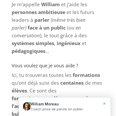
Je m’appelle
William
et j’aide les
personnes ambitieuse
et les futurs
leaders à
parler
(même très bien
parler)
face à
un
public
(
ou en
conversation
), le tout grâce à des
systèmes
simples
,
ingénieux
et
pédagogiques
…
Vous voulez que je vous aide ?
Ici, tu trouveras toutes les
formations
qu’ont déjà suivi des
centaines
de mes
élèves
. Ce sont des
formations
complètes
et
tournées
vers
l’action
sans bla-bla inutile et
sans
bullshit
: que du
concret
. 🎙