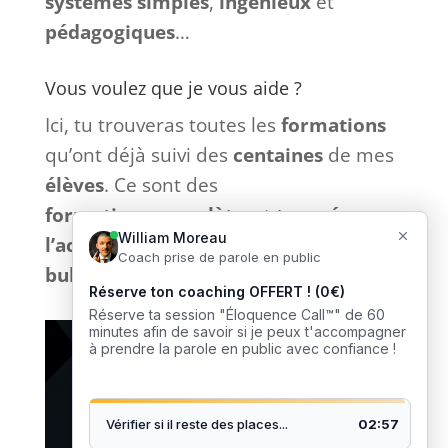
systèmes
simples
,
ingénieux
et
pédagogiques
…
Vous voulez que je vous aide ?
Ici, tu trouveras toutes les
formations
qu’ont déjà suivi des
centaines
de mes
élèves
. Ce sont des
formations
complètes
et
tournées
vers
l’action
sans bla-bla inutile et
sans
bullshit
: que du
concret
. 🎙