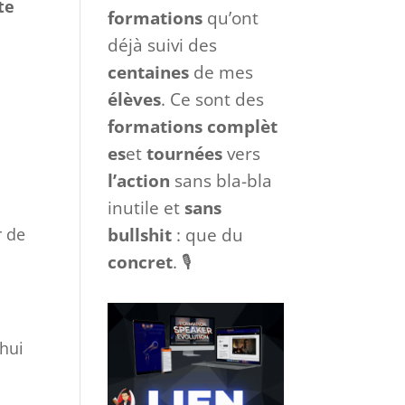
te
formations
qu’ont
déjà suivi des
centaines
de mes
élèves
. Ce sont des
formations
complèt
es
et
tournées
vers
l’action
sans bla-bla
inutile et
sans
bullshit
: que du
r de
concret
. 🎙
’hui