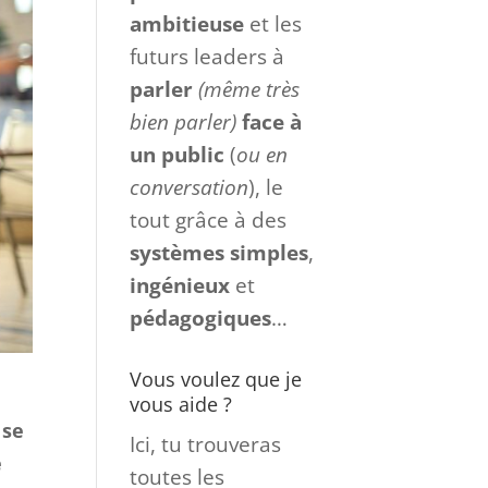
ambitieuse
et les
futurs leaders à
parler
(même très
bien parler)
face à
un
public
(
ou en
conversation
), le
tout grâce à des
systèmes
simples
,
ingénieux
et
pédagogiques
…
Vous voulez que je
vous aide ?
 se
Ici, tu trouveras
e
toutes les