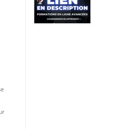
se
ur