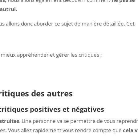
 et de réagir en fonction du comportement de la société. C
ils,
nous allons également découvrir comment
ne pas se
autrui.
s allons donc aborder ce sujet de manière détaillée. Cet
 mieux appréhender et gérer les critiques ;
critiques des autres
 critiques positives et négatives