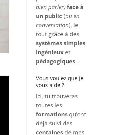
ambitieuse
et les
futurs leaders à
parler
(même très
bien parler)
face à
un
public
(
ou en
conversation
), le
tout grâce à des
systèmes
simples
,
ingénieux
et
pédagogiques
…
Vous voulez que je
vous aide ?
Ici, tu trouveras
toutes les