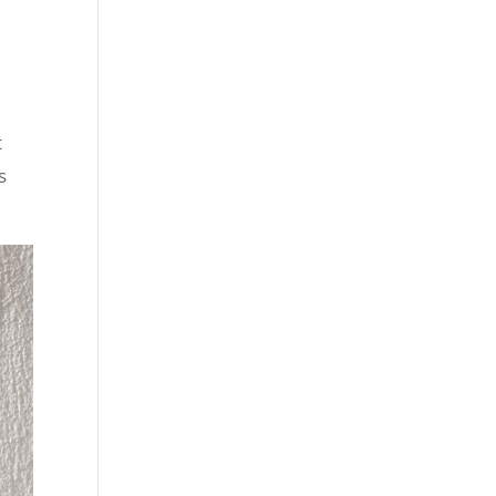
e si
vous
t
s