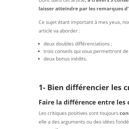
d’anticiper les réactions des personnes,
ça l’intelligence sociale !
Donc dans cet article
, à travers 3 conse
laisser atteindre par les remarques d’
Ce sujet étant important à mes yeux, nou
article va aborder :
deux doubles différenciations ;
trois conseils qui vous permettront de
deux bonus inédits.
1- Bien différencier les 
Faire la différence entre les