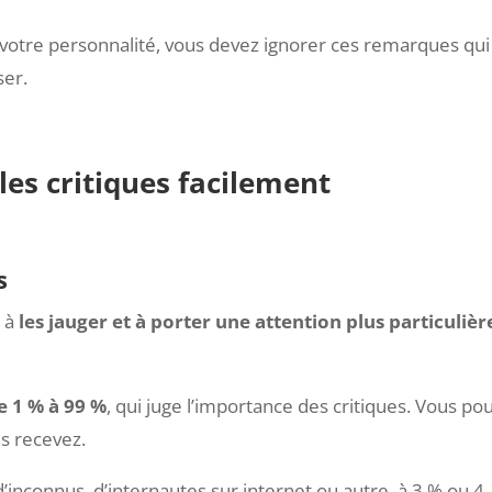
situation est différente. Cela ne vise non plus votre missio
 estime de vous-même va diminuer.
nant le savoir-faire son constructives.
à votre personnalité, vous devez ignorer ces remarques qui
ser.
les critiques facilement
es
 à
les jauger et à porter une attention plus particulièr