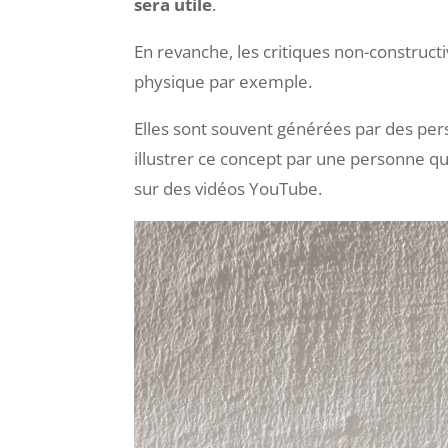
Les critiques positives sont toujours
con
elle a des arguments ou des idées fond
sera utile
.
En revanche, les critiques non-construct
physique par exemple.
Elles sont souvent générées par des per
illustrer ce concept par une personne q
sur des vidéos YouTube.