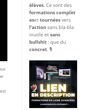
formations
qu’ont
déjà suivi des
centaines
de mes
élèves
. Ce sont des
formations
complèt
es
et
tournées
vers
l’action
sans bla-bla
inutile et
sans
bullshit
: que du
concret
. 🎙
ous
ue