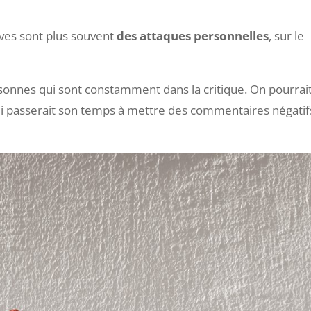
struites
. Une personne va se permettre de vous reprendr
ées. Vous allez rapidement vous rendre compte que
cela 
ives sont plus souvent
des attaques personnelles
, sur le
sonnes qui sont constamment dans la critique. On pourrai
ui passerait son temps à mettre des commentaires négatif