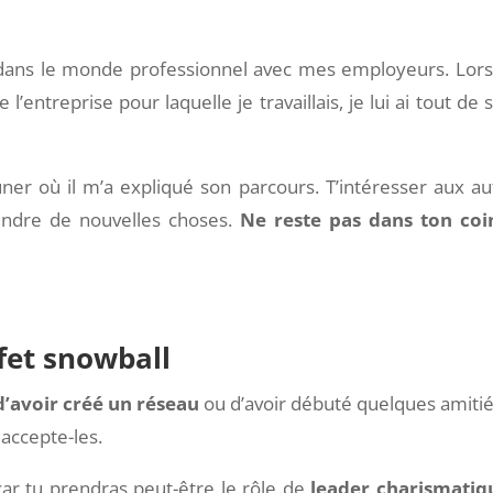
p dans le monde professionnel avec mes employeurs. Lor
l’entreprise pour laquelle je travaillais, je lui ai tout de 
euner où il m’a expliqué son parcours. T’intéresser aux au
rendre de nouvelles choses.
Ne reste pas dans ton coi
ffet snowball
 d’avoir créé un réseau
ou d’avoir débuté quelques amitiés
accepte-les.
car tu prendras peut-être le rôle de
leader charismatiq