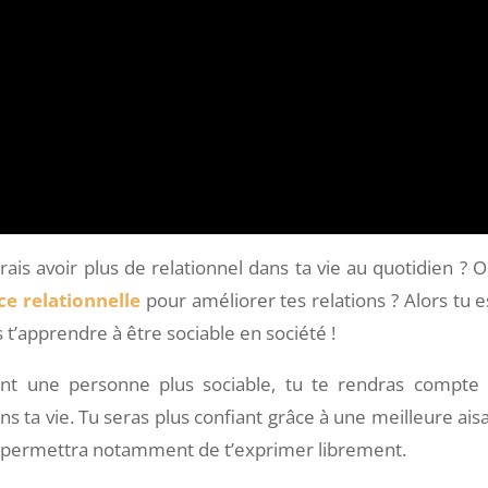
rais avoir plus de relationnel dans ta vie au quotidien ? O
e relationnelle
pour améliorer tes relations ? Alors tu e
s t’apprendre à être sociable en société !
nant une personne plus sociable, tu te rendras compte
s ta vie. Tu seras plus confiant grâce à une meilleure ais
 te permettra notamment de t’exprimer librement.