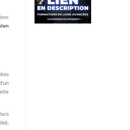
donc
lan
dois
d’un
ette
lors
ité,