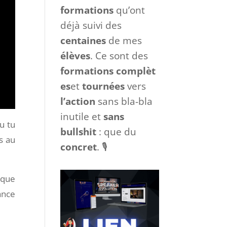
formations
qu’ont
déjà suivi des
centaines
de mes
élèves
. Ce sont des
formations
complèt
es
et
tournées
vers
l’action
sans bla-bla
inutile et
sans
u tu
bullshit
: que du
s au
concret
. 🎙
 que
ance