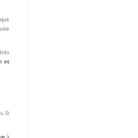
sque
suite
tres
n et
. Si
ue
à