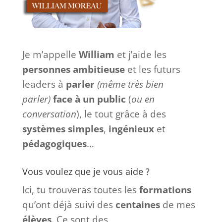
Je m’appelle
William
et j’aide les
personnes ambitieuse
et les futurs
leaders à
parler
(même très bien
parler)
face à
un
public
(
ou en
conversation
), le tout grâce à des
systèmes
simples
,
ingénieux
et
pédagogiques
…
Vous voulez que je vous aide ?
Ici, tu trouveras toutes les
formations
qu’ont déjà suivi des
centaines
de mes
élèves
. Ce sont des