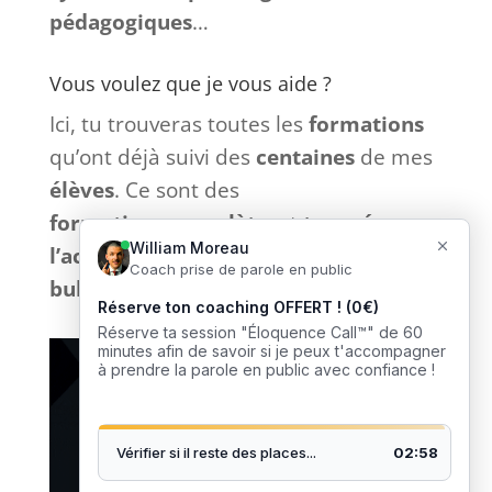
pédagogiques
…
Vous voulez que je vous aide ?
Ici, tu trouveras toutes les
formations
qu’ont déjà suivi des
centaines
de mes
élèves
. Ce sont des
formations
complètes
et
tournées
vers
l’action
sans bla-bla inutile et
sans
bullshit
: que du
concret
. 🎙