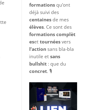
 de
formations
qu’ont
déjà suivi des
centaines
de mes
ette
élèves
. Ce sont des
formations
complèt
es
et
tournées
vers
l’action
sans bla-bla
inutile et
sans
n
bullshit
: que du
concret
. 🎙