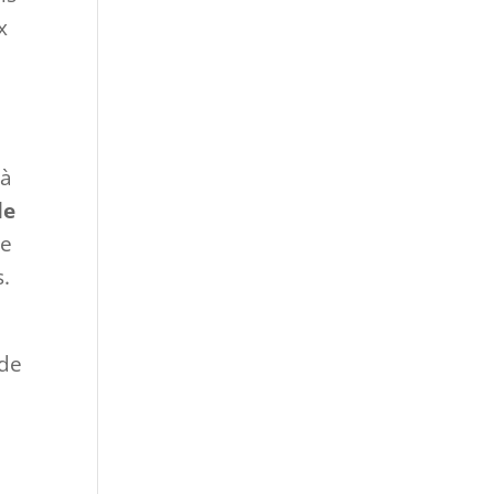
x
 à
le
ce
s.
 de