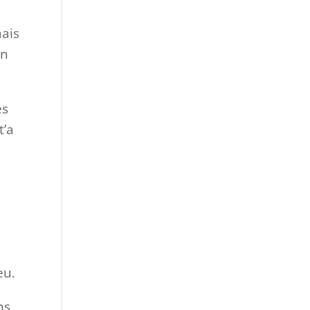
mais
on
es
t’a
eu.
ns