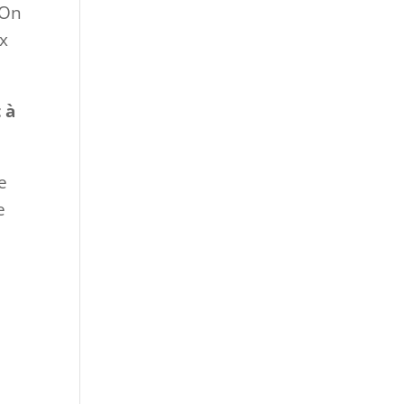
 On
ux
 à
e
e