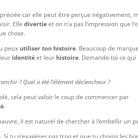
ppréciée car elle peut être perçue négativement, 
isir. Elle
divertie
et on n’a pas l’impression que l’
ue chose.
tu peux
utiliser ton histoire
. Beaucoup de marqu
 leur
identité
et leur
histoire
. Demande-toi ce qui 
ranchir ? Quel a été l’élément déclencheur ?
polé, cela peut valoir le coup de commencer par
té
.
 pauvre, il est naturel de chercher à l’embellir un p
s. Si tu n’exagères pas trop et que tu choisis les bo