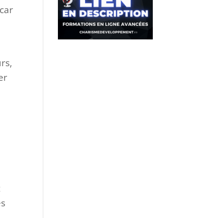
 car
urs,
er
t
es