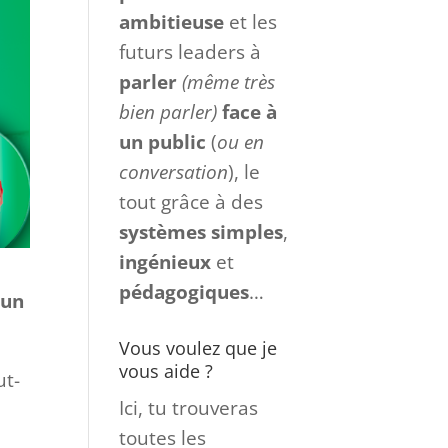
ambitieuse
et les
futurs leaders à
parler
(même très
bien parler)
face à
un
public
(
ou en
conversation
), le
tout grâce à des
systèmes
simples
,
ingénieux
et
pédagogiques
…
 un
Vous voulez que je
vous aide ?
ut-
Ici, tu trouveras
toutes les