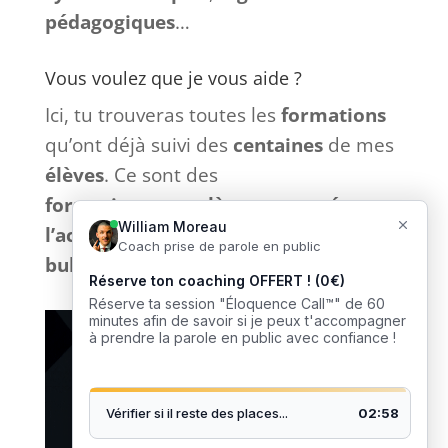
pédagogiques
…
Vous voulez que je vous aide ?
Ici, tu trouveras toutes les
formations
qu’ont déjà suivi des
centaines
de mes
élèves
. Ce sont des
formations
complètes
et
tournées
vers
l’action
sans bla-bla inutile et
sans
bullshit
: que du
concret
. 🎙