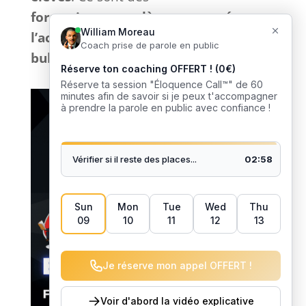
formations
complètes
et
tournées
vers
l’action
sans bla-bla inutile et
sans
bullshit
: que du
concret
. 🎙