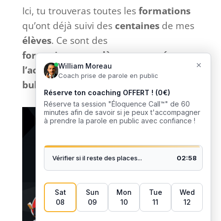
Ici, tu trouveras toutes les
formations
qu’ont déjà suivi des
centaines
de mes
élèves
. Ce sont des
formations
complètes
et
tournées
vers
l’action
sans bla-bla inutile et
sans
bullshit
: que du
concret
. 🎙