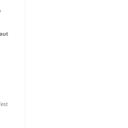
n
faut
’est