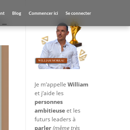
nt
Blog
Commencer ici
Se connecter
 –
Je m’appelle
William
et j’aide les
personnes
ambitieuse
et les
futurs leaders à
parler
(même très