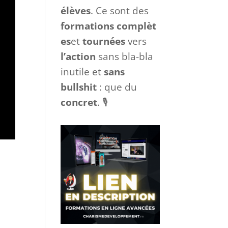
élèves
. Ce sont des
formations
complèt
es
et
tournées
vers
l’action
sans bla-bla
inutile et
sans
bullshit
: que du
concret
. 🎙