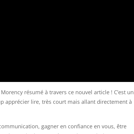
Morency résumé à travers ce nouvel article ! C’est un
p apprécier lire, très court mais allant directement à
 communication, gagner en confiance en vous, être