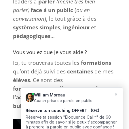
leaders à
parler
(même très bien
parler)
face à
un
public
(
ou en
conversation
), le tout grâce à des
systèmes
simples
,
ingénieux
et
pédagogiques
…
Vous voulez que je vous aide ?
Ici, tu trouveras toutes les
formations
qu’ont déjà suivi des
centaines
de mes
élèves
. Ce sont des
formations
complètes
et
tournées
vers
l’action
sans bla-bla inutile et
sans
bullshit
: que du
concret
. 🎙