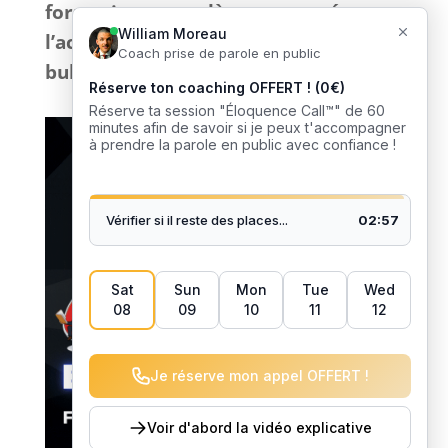
formations
complètes
et
tournées
vers
l’action
sans bla-bla inutile et
sans
bullshit
: que du
concret
. 🎙