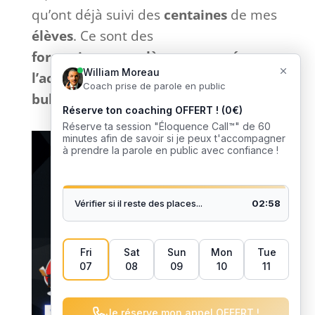
qu’ont déjà suivi des
centaines
de mes
élèves
. Ce sont des
formations
complètes
et
tournées
vers
l’action
sans bla-bla inutile et
sans
bullshit
: que du
concret
. 🎙