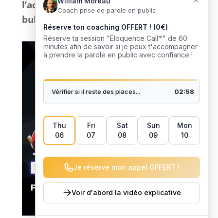
l’action
sans bla-bla inutile et
sans
bullshit
: que du
concret
. 🎙