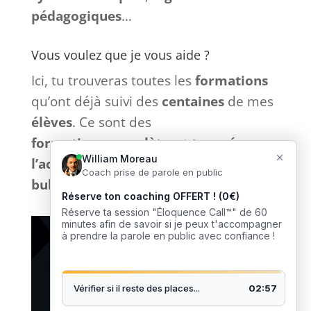
pédagogiques
…
Vous voulez que je vous aide ?
Ici, tu trouveras toutes les
formations
qu’ont déjà suivi des
centaines
de mes
élèves
. Ce sont des
formations
complètes
et
tournées
vers
l’action
sans bla-bla inutile et
sans
bullshit
: que du
concret
. 🎙