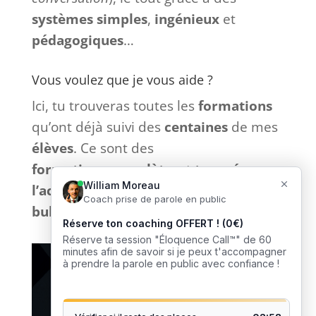
systèmes
simples
,
ingénieux
et
pédagogiques
…
Vous voulez que je vous aide ?
Ici, tu trouveras toutes les
formations
qu’ont déjà suivi des
centaines
de mes
élèves
. Ce sont des
formations
complètes
et
tournées
vers
l’action
sans bla-bla inutile et
sans
bullshit
: que du
concret
. 🎙