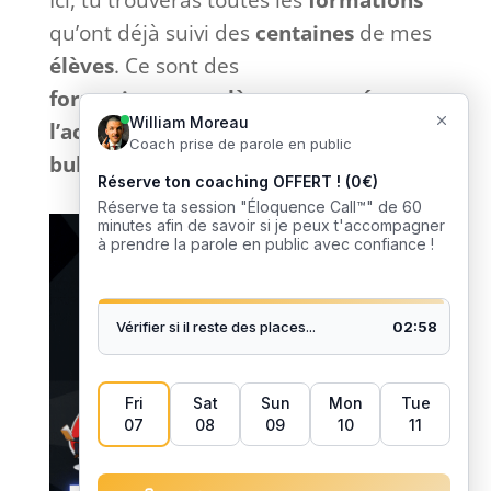
Ici, tu trouveras toutes les
formations
qu’ont déjà suivi des
centaines
de mes
élèves
. Ce sont des
formations
complètes
et
tournées
vers
l’action
sans bla-bla inutile et
sans
bullshit
: que du
concret
. 🎙