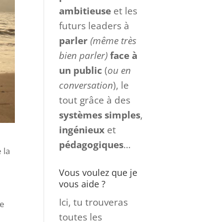
ambitieuse
et les
futurs leaders à
parler
(même très
bien parler)
face à
un
public
(
ou en
conversation
), le
tout grâce à des
systèmes
simples
,
ingénieux
et
pédagogiques
…
 la
Vous voulez que je
vous aide ?
Ici, tu trouveras
se
toutes les