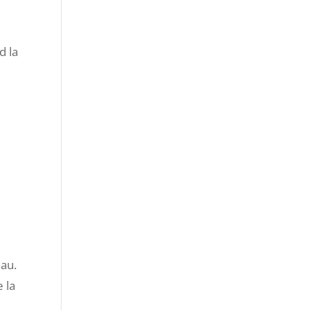
d la
a
eau.
 la