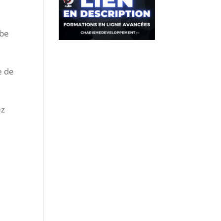
mbe
e de
ez