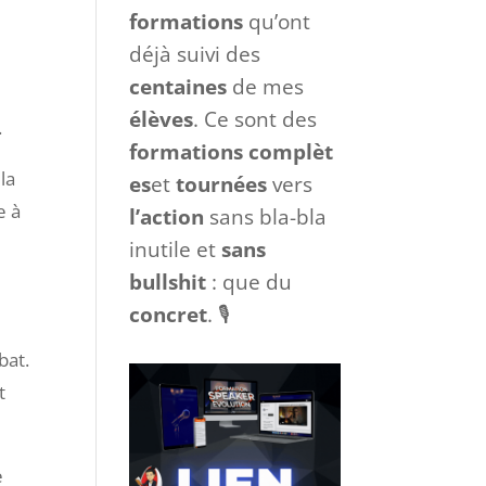
formations
qu’ont
déjà suivi des
centaines
de mes
élèves
. Ce sont des
.
formations
complèt
la
es
et
tournées
vers
e à
l’action
sans bla-bla
inutile et
sans
bullshit
: que du
concret
. 🎙
bat.
t
e