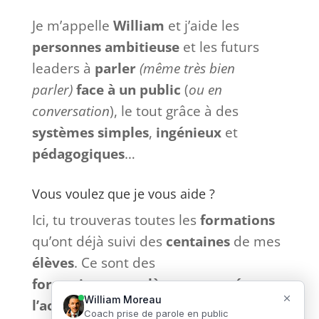
Je m’appelle
William
et j’aide les
personnes ambitieuse
et les futurs
leaders à
parler
(même très bien
parler)
face à
un
public
(
ou en
conversation
), le tout grâce à des
systèmes
simples
,
ingénieux
et
pédagogiques
…
Vous voulez que je vous aide ?
Ici, tu trouveras toutes les
formations
qu’ont déjà suivi des
centaines
de mes
élèves
. Ce sont des
formations
complètes
et
tournées
vers
l’action
sans bla-bla inutile et
sans