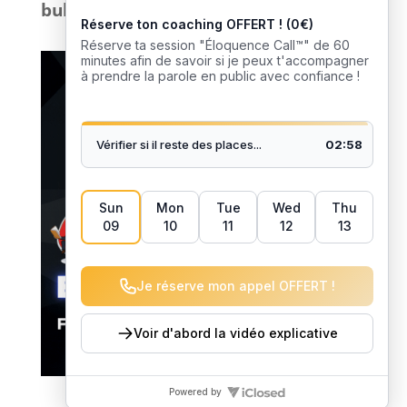
bullshit
: que du
concret
. 🎙