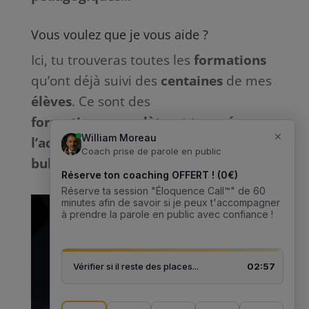
Vous voulez que je vous aide ?
Ici, tu trouveras toutes les
formations
qu’ont déjà suivi des
centaines
de mes
élèves
. Ce sont des
formations
complètes
et
tournées
vers
l’action
sans bla-bla inutile et
sans
bullshit
: que du
concret
. 🎙