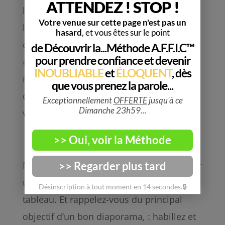
les chiffres clés soient plus visibles que
les autres. Soulignez, mettez en gras,
changez la couleur de la case…
Les
couleurs sur un diaporama
doivent
matcher entres-elles et créer un
constraste suffisamment prononcer pour
vraiment sortir de votre tableau !
Mais si vous avez le choix, alors partez sur
un graphique. Il sera plus visuel qu’un
tableau. Et rappelez-vous du principal
objectif d’un bon diaporama, : habillez et