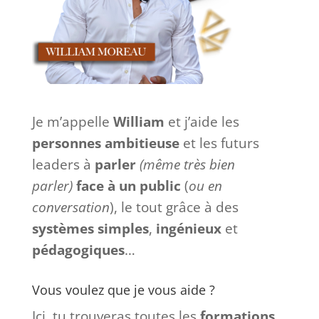
Je m’appelle
William
et j’aide les
personnes ambitieuse
et les futurs
leaders à
parler
(même très bien
parler)
face à
un
public
(
ou en
conversation
), le tout grâce à des
systèmes
simples
,
ingénieux
et
pédagogiques
…
Vous voulez que je vous aide ?
Ici, tu trouveras toutes les
formations