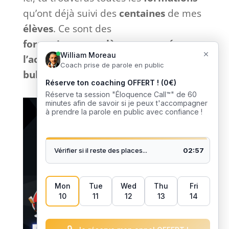
qu’ont déjà suivi des
centaines
de mes
élèves
. Ce sont des
formations
complètes
et
tournées
vers
l’action
sans bla-bla inutile et
sans
bullshit
: que du
concret
. 🎙